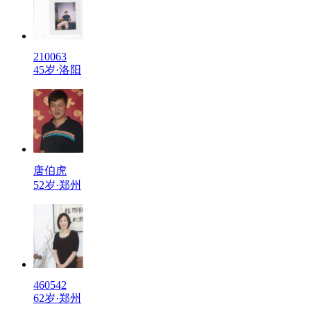
210063
45岁·洛阳
唐伯虎
52岁·郑州
460542
62岁·郑州