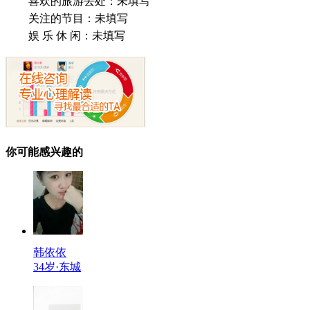
喜欢的旅游去处：
未填写
关注的节目：
未填写
娱 乐 休 闲：
未填写
你可能感兴趣的
韩依依
34岁·东城