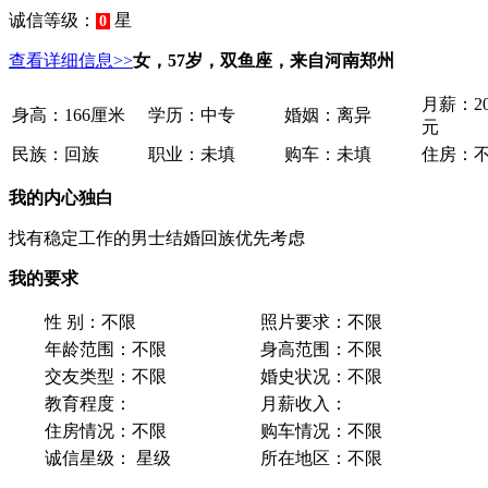
诚信等级：
星
0
查看详细信息>>
女，57岁，双鱼座，来自河南郑州
月薪：
2
身高：
166厘米
学历：
中专
婚姻：
离异
元
民族：
回族
职业：
未填
购车：
未填
住房：
我的内心独白
找有稳定工作的男士结婚回族优先考虑
我的要求
性 别：
不限
照片要求：
不限
年龄范围：
不限
身高范围：
不限
交友类型：
不限
婚史状况：
不限
教育程度：
月薪收入：
住房情况：
不限
购车情况：
不限
诚信星级：
星级
所在地区：
不限