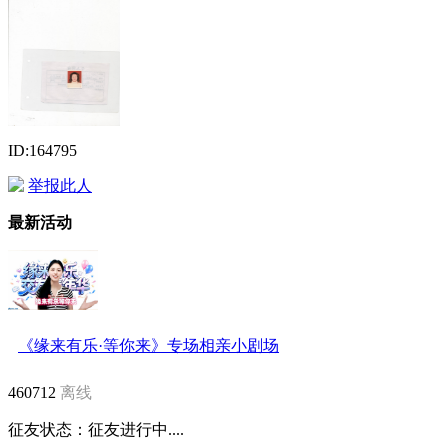
ID:164795
举报此人
最新活动
《缘来有乐·等你来》专场相亲小剧场
460712
离线
征友状态：
征友进行中....