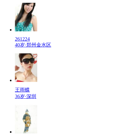
261224
40岁·郑州金水区
王雨蝶
36岁·深圳