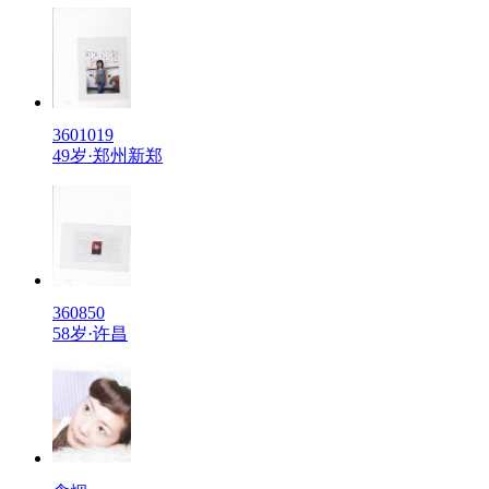
3601019
49岁·郑州新郑
360850
58岁·许昌