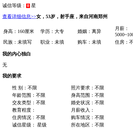
诚信等级：
星
0
查看详细信息>>
女，53岁，射手座，来自河南郑州
月薪：
身高：
160厘米
学历：
大专
婚姻：
离异
5000~1
民族：
未填写
职业：
未填
购车：
未填
住房：
我的内心独白
无
我的要求
性 别：
不限
照片要求：
不限
年龄范围：
不限
身高范围：
不限
交友类型：
不限
婚史状况：
不限
教育程度：
月薪收入：
住房情况：
不限
购车情况：
不限
诚信星级：
星级
所在地区：
不限