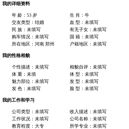
我的详细资料
年 龄：
53 岁
生 肖：
牛
交友类型：
结婚
血 型：
未填写
民 族：
未填写
有无子女：
未填写
购车情况：
未填写
国 籍：
未填写
所在地区：
河南 郑州
户籍地区：
未填写
我的性格相貌
个性描述：
未填写
相貌自评：
未填写
体 重：
未填
体 型：
未填写
魅力部位：
未填写
发 型：
未填写
发 色：
未填写
脸 型：
未填写
我的工作和学习
公司类型：
未填写
收入描述：
未填写
工作状况：
未填写
公司名称：
未填写
教育程度：
大专
所学专业：
未填写