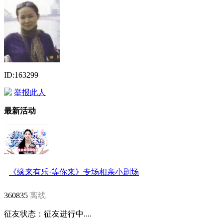
ID:163299
举报此人
最新活动
《缘来有乐·等你来》专场相亲小剧场
360835
离线
征友状态：
征友进行中....