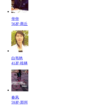
华华
56岁·商丘
白韦艳
41岁·桂林
春风
59岁·郑州