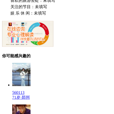
喜欢的旅游去处：
未填写
关注的节目：
未填写
娱 乐 休 闲：
未填写
你可能感兴趣的
560113
71岁·郑州